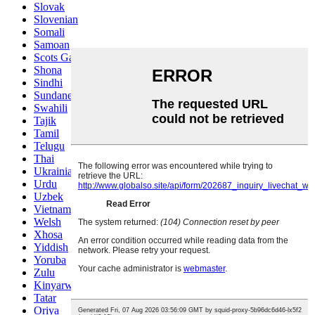
Slovak
Slovenian
Somali
Samoan
Scots Gaelic
Shona
Sindhi
Sundanese
Swahili
Tajik
Tamil
Telugu
Thai
Ukrainian
Urdu
Uzbek
Vietnamese
Welsh
Xhosa
Yiddish
Yoruba
Zulu
Kinyarwanda
Tatar
Oriya