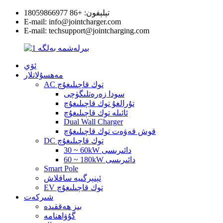
تېلېفون: +86 18059866977
E-mail: info@jointcharger.com
E-mail: techsupport@jointcharging.com
ئۆي
مەھسۇلاتلار
AC توك قاچىلىغۇچ
سودا زەرەتلىگۈچى
تۇرالغۇ توك قاچىلىغۇچ
ئائىلە توك قاچىلىغۇچ
Dual Wall Charger
قوش قەۋەت توك قاچىلىغۇچ
DC توك قاچىلىغۇچ
30 ~ 60kW دائىرىسى
60 ~ 180kW دائىرىسى
Smart Pole
ئېنېرگىيە ساقلاش
EV توك قاچىلىغۇچ
شىركەت
بىز ھەققىدە
گۇۋاھنامە