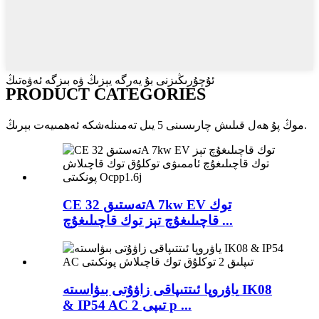
ئۇچۇرىڭىزنى بۇ يەرگە يېزىڭ ۋە بىزگە ئەۋەتىڭ
PRODUCT CATEGORIES
موڭ پۇ ھەل قىلىش چارىسىنى 5 يىل تەمىنلەشكە ئەھمىيەت بېرىڭ.
CE تەستىق 32A 7kw EV توك
قاچىلىغۇچ تېز توك قاچىلىغۇچ ...
ياۋروپا ئىتتىپاقى زاۋۇتى بىۋاسىتە IK08
& IP54 AC تىپى 2 p ...