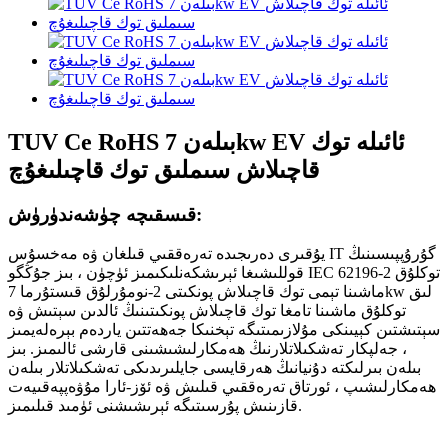
TUV Ce RoHS بىلەن 7kw EV ئائىلە توك
قاچىلاش سىملىق توك قاچىلىغۇچ
قىسقىچە چۈشەندۈرۈش:
يۇقىرى دەرىجىدە تەرەققىي قىلغان ۋە مەخسۇس IT گۇرۇپپىسىنىڭ
قوللىشىغا ئېرىشكەنلىكىمىز ئۈچۈن ، بىز جۇڭگو IEC 62196-2 توكلۇق
ماشىنا تېمى توك قاچىلاش پونكىتى 2-نومۇرلۇق قىستۇرما 7kw لىق
توكلۇق ماشىنا تامغا توك قاچىلاش پونكىتىنىڭ ئالدىن سېتىش ۋە
سېتىشتىن كېيىنكى مۇلازىمىتىگە تېخنىكا جەھەتتىن ياردەم بېرەلەيمىز
، جەلپكار تەشكىلاتلارنىڭ ھەمكارلىشىشىنى قارشى ئالىمىز. بىز
بىلەن بىرلىكتە دۇنيانىڭ ھەرقايسى جايلىرىدىكى تەشكىلاتلار بىلەن
ھەمكارلىشىپ ، ئورتاق تەرەققىي قىلىش ۋە ئۆز-ئارا مۇۋەپپەقىيەت
قازىنىش پۇرسىتىگە ئېرىشىشنى ئۈمىد قىلىمىز.