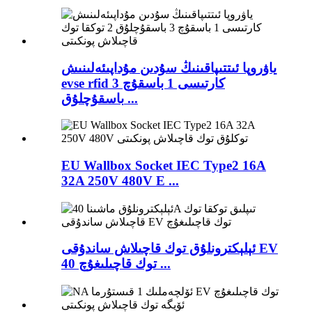
ياۋروپا ئىتتىپاقىنىڭ سۇدىن مۇداپىئەلىنىش
evse rfid كارتىسى 1 باسقۇچ 3
باسقۇچلۇق ...
EU Wallbox Socket IEC Type2 16A
32A 250V 480V E ...
ئېلېكترونلۇق توك قاچىلاش ساندۇقى EV
توك قاچىلىغۇچ 40 ...