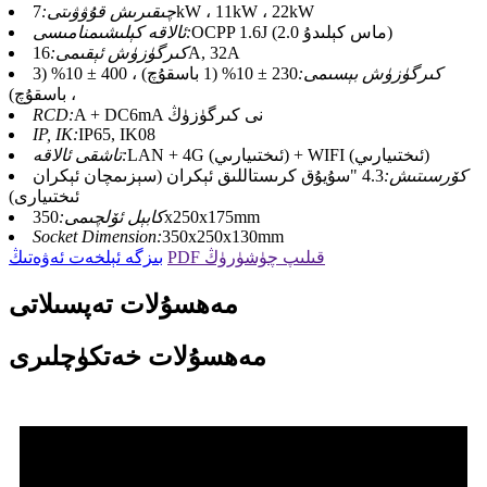
7kW ، 11kW ، 22kW
چىقىرىش قۇۋۋىتى:
OCPP 1.6J (2.0 ماس كېلىدۇ)
ئالاقە كېلىشىمنامىسى:
16A, 32A
كىرگۈزۈش ئېقىمى:
كىرگۈزۈش بېسىمى:
230 ± 10% (1 باسقۇچ) ، 400 ± 10% (3
باسقۇچ) ،
A + DC6mA نى كىرگۈزۈڭ
RCD:
IP, IK:
IP65, IK08
LAN + 4G (ئىختىيارىي) + WIFI (ئىختىيارىي)
تاشقى ئالاقە:
كۆرسىتىش:
4.3 "سۇيۇق كرىستاللىق ئېكران (سېزىمچان ئېكران
ئىختىيارى)
350x250x175mm
كابېل ئۆلچىمى:
Socket Dimension:
350x250x130mm
PDF قىلىپ چۈشۈرۈڭ
بىزگە ئېلخەت ئەۋەتىڭ
مەھسۇلات تەپسىلاتى
مەھسۇلات خەتكۈچلىرى