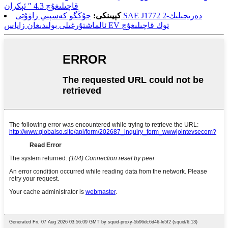
قاچىلىغۇچ 4.3 ″ ئېكران
كېيىنكى:
جۇڭگو كەسپىي زاۋۇتى SAE J1772 2-دەرىجىلىك
ئالماشتۇرغىلى بولىدىغان زاپاس EV توك قاچىلىغۇچ