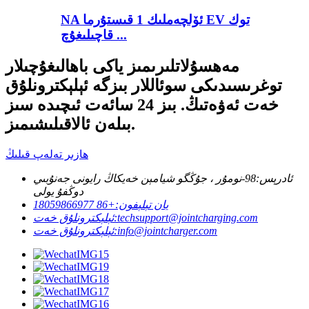
NA ئۆلچەملىك 1 قىستۇرما EV توك
قاچىلىغۇچ ...
مەھسۇلاتلىرىمىز ياكى باھالىغۇچىلار
توغرىسىدىكى سوئاللار بىزگە ئېلېكترونلۇق
خەت ئەۋەتىڭ. بىز 24 سائەت ئىچىدە سىز
بىلەن ئالاقىلىشىمىز.
ھازىر تەلەپ قىلىڭ
ئادرېس:
98-نومۇر ، جۇڭگو شيامېن خەيكاڭ رايونى جەنۇبىي
دوڭفۇ يولى
يان تېلېفون:
+86 18059866977
techsupport@jointcharging.com
ئېلېكترونلۇق خەت:
info@jointcharger.com
ئېلېكترونلۇق خەت: