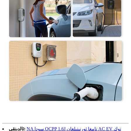
NA سودا OCPP 1.6J تامغا ئورنىتىلغان AC EV توك
ئالدىنقى: