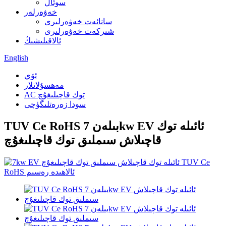
سوئال
خەۋەرلەر
سانائەت خەۋەرلىرى
شىركەت خەۋەرلىرى
ئالاقىلىشىڭ
English
ئۆي
مەھسۇلاتلار
AC توك قاچىلىغۇچ
سودا زەرەتلىگۈچى
TUV Ce RoHS بىلەن 7kw EV ئائىلە توك
قاچىلاش سىملىق توك قاچىلىغۇچ