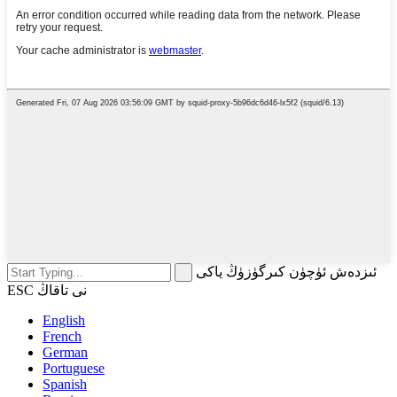
ئىزدەش ئۈچۈن كىرگۈزۈڭ ياكى
ESC نى تاقاڭ
English
French
German
Portuguese
Spanish