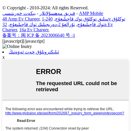
© Copyright - 2010-2024: All rights Reserved.
AMP Mobile
-
قىزىق مەھسۇلاتلار
-
بېكەت خەرىتىسى
1-تىپلىق توكلۇق توك قاچىلىغۇچ
,
240v توكلۇق
,
48 Amp Ev Charger
توك قاچىلىغۇچ
,
تۇرالغۇ 2-دەرىجىلىك توك قاچىلىغۇچ
,
32a Ev
Charger
,
16a Ev Charger
,
备案号：闽 ICP 备 2023006640 号 -1
[javascript]
[/javascript]
ئېلېكترونلۇق خەت ئەۋەتىڭ
x