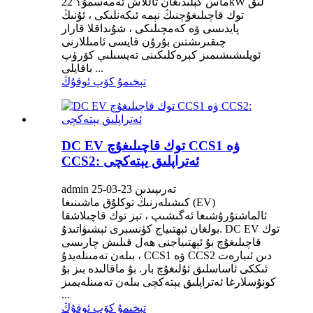
ماس كېلىدىغان تاللاش ئەمەسمۇ؟ 22kW لىق
توك قاچىلىغۇچنىڭ نېمە ئىكەنلىكى ، ئۇنىڭ
پايدىسى ۋە كەمچىلىكى ، شۇنداقلا قارار
چىقىرىشتىن بۇرۇن قايسى ئامىللارنى
ئويلىشىشىمىز كېرەكلىكىنى تەپسىلىي كۆرۈپ
باقايلى ...
تېخىمۇ كۆپ ئوقۇڭ
DC EV توك قاچىلىغۇچ CCS1 ۋە
CCS2: ئەتراپلىق يېتەكچى
admin تەرىپىدىن 23-03-25
كىشىلەرنىڭ توكلۇق ماشىنىغا (EV)
ئالماشتۇرۇشىغا ئەگىشىپ ، تېز توك قاچىلاشقا
بولغان ئېھتىياج كۈنسېرى ئېشىۋاتىدۇ. DC EV توك
قاچىلىغۇچ بۇ ئېھتىياجنى ھەل قىلىش چارىسى
بىلەن تەمىنلەيدۇ ، CCS1 ۋە CCS2 دىن ئىبارەت
ئىككى ئاساسلىق ئۇلىغۇچ بار. بۇ ماقالىدە بىز بۇ
كونۇسلارغا ئەتراپلىق يېتەكچى بىلەن تەمىنلەيمىز
...
تېخىمۇ كۆپ ئوقۇڭ