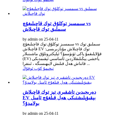
سىمسىز توكلۇق توك قاچىلىغۇچ vs
سىملىق توك قاچىلاش
by admin on 25-04-11
سىمسىز توكلۇق توك قاچىلىغۇچ vs سىملىق توك
قاچىلاش EV توك قاچىلاش مۇنازىرىسى:
قۇلايلىقمۇ ياكى ئۈنۈممۇ؟ ئېلېكترونلۇق ماشىنىلار
(EV) ياخشى يېڭىلىقلاردىن ئاساسىي ئېقىمدىكى
قاتناش ھەل قىلىش لايىھىسىگە ، ئىنفرا ...
تېخىمۇ كۆپ ئوقۇڭ
دەرىجىدىن تاشقىرى تېز توك قاچىلاش
EV بېقىۋېلىشتىكى ھەل قىلغۇچ ئامىل
بولامدۇ؟
by admin on 25-04-11