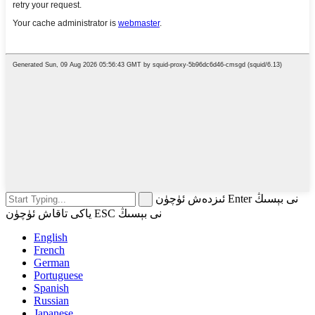
ئىزدەش ئۈچۈن Enter نى بېسىڭ
ياكى تاقاش ئۈچۈن ESC نى بېسىڭ
English
French
German
Portuguese
Spanish
Russian
Japanese