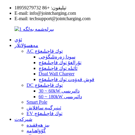
تېلېفون: +86 18959279732
E-mail: info@jointcharging.com
E-mail: techsupport@jointcharging.com
ئۆي
مەھسۇلاتلار
AC توك قاچىلىغۇچ
سودا زەرەتلىگۈچى
تۇرالغۇ توك قاچىلىغۇچ
ئائىلە توك قاچىلىغۇچ
Dual Wall Charger
قوش قەۋەت توك قاچىلىغۇچ
DC توك قاچىلىغۇچ
30 ~ 60kW دائىرىسى
60 ~ 180kW دائىرىسى
Smart Pole
ئېنېرگىيە ساقلاش
EV توك قاچىلىغۇچ
شىركەت
بىز ھەققىدە
گۇۋاھنامە