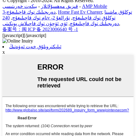
© Copyright - 2010-2024: All Rights Reserved.
AMP Mobile
-
قىزىق مەھسۇلاتلار
-
بېكەت خەرىتىسى
توكلۇق ماشىنا
,
Home Fast Ev Charger
,
3-دەرىجىلىك توك قاچىلىغۇچ
240v توكلۇق توك قاچىلىغۇچ
,
تۇرالغۇ 2-
تام توك قاچىلىغۇچ
,
,
دەرىجىلىك توك قاچىلىغۇچ
,
ئۆي ئۈچۈن توك قاچىلاش پونكىتى
备案号：闽 ICP 备 2023006640 号 -1
[javascript]
[/javascript]
ئېلېكترونلۇق خەت ئەۋەتىڭ
x