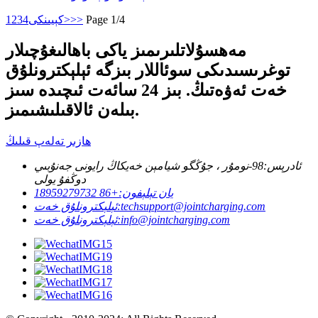
Page 1/4
>>
كېيىنكى>
4
3
2
1
مەھسۇلاتلىرىمىز ياكى باھالىغۇچىلار
توغرىسىدىكى سوئاللار بىزگە ئېلېكترونلۇق
خەت ئەۋەتىڭ. بىز 24 سائەت ئىچىدە سىز
بىلەن ئالاقىلىشىمىز.
ھازىر تەلەپ قىلىڭ
ئادرېس:
98-نومۇر ، جۇڭگو شيامېن خەيكاڭ رايونى جەنۇبىي
دوڭفۇ يولى
يان تېلېفون:
+86 18959279732
techsupport@jointcharging.com
ئېلېكترونلۇق خەت:
info@jointcharging.com
ئېلېكترونلۇق خەت: