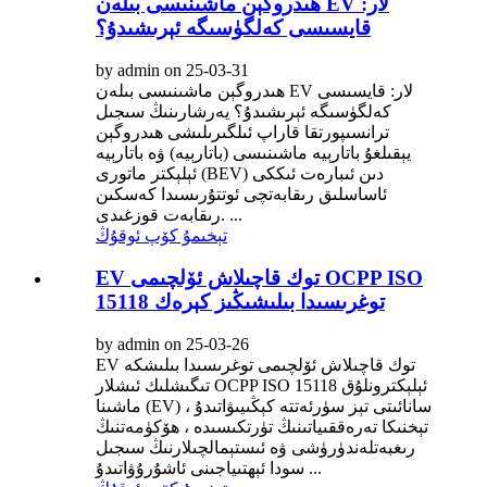
ھىدروگېن ماشىنىسى بىلەن EV لار:
قايسىسى كەلگۈسىگە ئېرىشىدۇ؟
by admin on 25-03-31
ھىدروگېن ماشىنىسى بىلەن EV لار: قايسىسى
كەلگۈسىگە ئېرىشىدۇ؟ يەرشارىنىڭ سىجىل
ترانسىپورتقا قاراپ ئىلگىرىلىشى ھىدروگېن
يېقىلغۇ باتارېيە ماشىنىسى (باتارېيە) ۋە باتارېيە
ئېلېكتر ماتورى (BEV) دىن ئىبارەت ئىككى
ئاساسلىق رىقابەتچى ئوتتۇرىسىدا كەسكىن
رىقابەت قوزغىدى. ...
تېخىمۇ كۆپ ئوقۇڭ
EV توك قاچىلاش ئۆلچىمى OCPP ISO
15118 توغرىسىدا بىلىشىڭىز كېرەك
by admin on 25-03-26
EV توك قاچىلاش ئۆلچىمى توغرىسىدا بىلىشكە
تىگىشلىك ئىشلار OCPP ISO 15118 ئېلېكترونلۇق
ماشىنا (EV) سانائىتى تېز سۈرئەتتە كېڭىيىۋاتىدۇ ،
تېخنىكا تەرەققىياتىنىڭ تۈرتكىسىدە ، ھۆكۈمەتنىڭ
رىغبەتلەندۈرۈشى ۋە ئىستېمالچىلارنىڭ سىجىل
سودا ئېھتىياجىنى ئاشۇرۇۋاتىدۇ ...