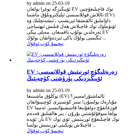
by admin on 25-03-19
ئۆيىڭىزگە توغرا بولغان EV توك قاچىلىغۇچنى
تاللاش قوللانمىسى ئېلېكترونلۇق ماشىنا (EV)
داۋاملىق ئالقىشقا ئېرىشىپ ، ئىشەنچلىك ۋە
ئۈنۈملۈك توك قاچىلاش ھەل قىلىش ئېھتىياجى
ئەزەلدىن بولۇپ باقمىغان. مەيلى يېڭى EV
ئىگىسى بولۇڭ ياكى ئىزدەۋاتقان بولۇڭ ...
تېخىمۇ كۆپ ئوقۇڭ
EV زەرەتلىگۈچ ئورنىتىش قوللانمىسى:
ئۆيىڭىزدىكى يۈرۈشنى كۈچەيتىڭ
by admin on 25-03-19
توكلۇق ماشىنىغا (EV) ئالماشتۇرامسىز؟
مۇبارەك بولسۇن! سىز كۈنسېرى كۈچىيىۋاتقان
EV قوزغاتقۇچ دولقۇنىغا قاتنىشىۋاتىسىز. ئەمما
يولغا سوقۇلۇشتىن بۇرۇن ، بىر ھالقىلىق قەدەم
بار: ئۆيدە EV توك قاچىلىغۇچ ئورنىتىش. ئۆي توك
قاچىلاش پونكىتى ئورنىتىش بولسا ...
تېخىمۇ كۆپ ئوقۇڭ