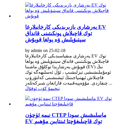
يەرشارى بازىرىدىكى كارخانىلارغا EV
توك قاچىلاش پونكىتىنى قانداق
سېتىۋېلىش ۋە يولغا قويۇش
by admin on 25-02-18
يەرشارى مىقياسىدىكى كارخانىلارغا EV توك
قاچىلاش پونكىتىنى قانداق سېتىۋېلىش ۋە يولغا
قويۇش يەرشارىدا توكلۇق ماشىنا (EV) نىڭ
ئومۇملىشىشى تېزلىشىپ ، ئۇل ئەسلىھەگە توك
قاچىلاش ئېھتىياجىنىڭ ئېشىشىنى كەلتۈرۈپ
چىقاردى. مۇۋەپپەقىيەت قازانغان شىركەتلەر ...
تېخىمۇ كۆپ ئوقۇڭ
نېمە ئۈچۈن CTEP ماسلىشىش سودا
EV توك قاچىلىغۇچتا ئىنتايىن مۇھىم