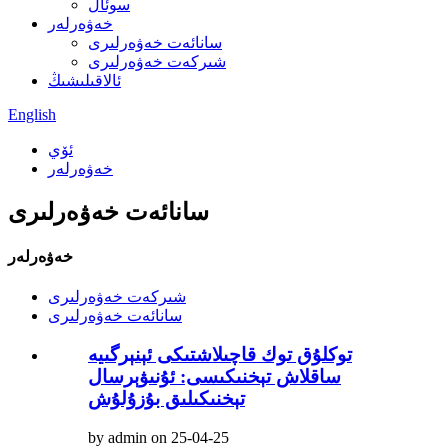
سوئال
خەۋەرلەر
سانائەت خەۋەرلىرى
شىركەت خەۋەرلىرى
ئالاقىلىشىڭ
English
ئۆي
خەۋەرلەر
سانائەت خەۋەرلىرى
خەۋەرلەر
شىركەت خەۋەرلىرى
سانائەت خەۋەرلىرى
توكلۇق توك قاچىلاشتىكى ئېنېرگىيە
ساقلاش تېخنىكىسى: ئۇنىۋېرسال
تېخنىكىلىق بۇزۇلۇش
by admin on 25-04-25