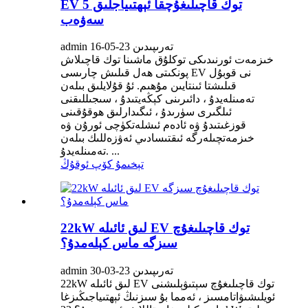
EV توك قاچىلىغۇچقا ئېھتىياجلىق 5
سەۋەب
admin تەرىپىدىن 23-05-16
خىزمەت ئورنىدىكى توكلۇق ماشىنا توك قاچىلاش
پونكىتى ھەل قىلىش چارىسى EV نى قوبۇل
قىلىشتا ئىنتايىن مۇھىم. ئۇ قۇلايلىق بىلەن
تەمىنلەيدۇ ، دائىرىنى كېڭەيتىدۇ ، سىجىللىقنى
ئىلگىرى سۈرىدۇ ، ئىگىدارلىق ھوقۇقىنى
قوزغىتىدۇ ۋە ئادەم ئىشلەتكۈچى ئورۇن ۋە
خىزمەتچىلەرگە ئىقتىسادىي ئەۋزەللىك بىلەن
تەمىنلەيدۇ. ...
تېخىمۇ كۆپ ئوقۇڭ
22kW لىق ئائىلە EV توك قاچىلىغۇچ
سىزگە ماس كېلەمدۇ؟
admin تەرىپىدىن 23-03-30
22kW لىق ئائىلە EV توك قاچىلىغۇچ سېتىۋېلىشنى
ئويلىشىۋاتامسىز ، ئەمما بۇ سىزنىڭ ئېھتىياجىڭىزغا