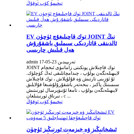
تېخىمۇ كۆپ ئوقۇڭ
EV توك قاچىلىغۇچ ئۈچۈن JOINT نىڭ
ئالدىنقى قاتاردىكى سىملىق باشقۇرۇش
ھەل قىلىش چارىسى
admin تەرىپىدىن 23-05-17
JOINT توك قاچىلاش پونكىتى زامانىۋى ئىخچام
لايىھىلەنگەن بولۇپ ، چىدامچانلىقى ئەڭ كۈچلۈك.
ئۇ ئۆزىنى تارتىش ۋە قۇلۇپلاش ، توك قاچىلاش
سىمىنىڭ پاكىز ، بىخەتەر باشقۇرۇلۇشىغا قۇلايلىق
لايىھىلەنگەن بولۇپ ، تامغا ئۇنىۋېرسال ئورنىتىش
تىرناق ئورنىتىلغان ، c ...
تېخىمۇ كۆپ ئوقۇڭ
ئىشخانىڭىز ۋە خىزمەت ئورنىڭىز ئۈچۈن