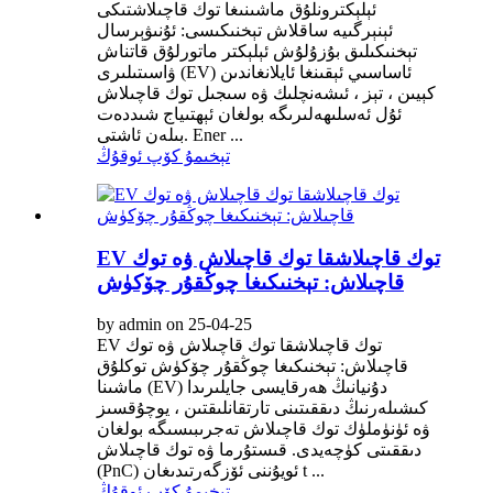
ئېلېكترونلۇق ماشىنىغا توك قاچىلاشتىكى
ئېنېرگىيە ساقلاش تېخنىكىسى: ئۇنىۋېرسال
تېخنىكىلىق بۇزۇلۇش ئېلېكتر ماتورلۇق قاتناش
ۋاسىتىلىرى (EV) ئاساسىي ئېقىنغا ئايلانغاندىن
كېيىن ، تېز ، ئىشەنچلىك ۋە سىجىل توك قاچىلاش
ئۇل ئەسلىھەلىرىگە بولغان ئېھتىياج شىددەت
بىلەن ئاشتى. Ener ...
تېخىمۇ كۆپ ئوقۇڭ
EV توك قاچىلاشقا توك قاچىلاش ۋە توك
قاچىلاش: تېخنىكىغا چوڭقۇر چۆكۈش
by admin on 25-04-25
EV توك قاچىلاشقا توك قاچىلاش ۋە توك
قاچىلاش: تېخنىكىغا چوڭقۇر چۆكۈش توكلۇق
ماشىنا (EV) دۇنيانىڭ ھەرقايسى جايلىرىدا
كىشىلەرنىڭ دىققىتىنى تارتقانلىقتىن ، يوچۇقسىز
ۋە ئۈنۈملۈك توك قاچىلاش تەجرىبىسىگە بولغان
دىققىتى كۈچەيدى. قىستۇرما ۋە توك قاچىلاش
(PnC) ئويۇننى ئۆزگەرتىدىغان t ...
تېخىمۇ كۆپ ئوقۇڭ