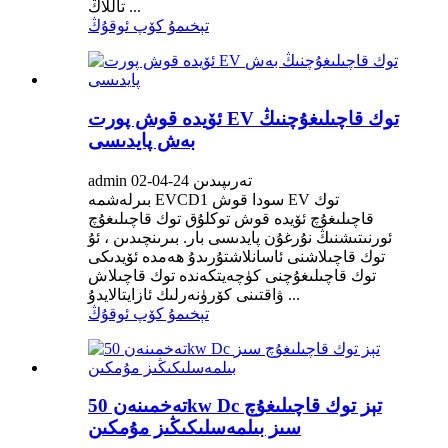
تاللاڭ ...
تېخىمۇ كۆپ ئوقۇڭ
ئۆيدە قوش پورت EV توك قاچىلىغۇچنىڭ
بەش پايدىسى
admin تەرىپىدىن 24-04-02
بىرلەشمە EVCD1 سودا قوش EV توك
قاچىلىغۇچ ئۆيدە قوش توكلۇق توك قاچىلىغۇچ
ئورنىتىشنىڭ نۇرغۇن پايدىسى بار. بىرىنچىدىن ، ئۇ
توك قاچىلاشنى ئاسانلاشتۇرىدۇ ھەمدە ئۆيدىكى
توك قاچىلىغۇچنى كۈچەيتكەندە توك قاچىلاش
ۋاقتىنى كۆرۈنەرلىك ئازايتالايدۇ ...
تېخىمۇ كۆپ ئوقۇڭ
تەخمىنەن 50kw Dc تېز توك قاچىلىغۇچ
سىز بىلمەسلىكىڭىز مۇمكىن