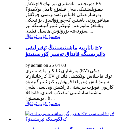
دەرىجىدىن تاشقىرى تېز توك قاچىلاش EV
بېقىۋېلىشتىكى ھەل قىلغۇچ ئامىل بولامدۇ؟
يەرشارىدىكى قاتناش ئەندىزىسى چوڭقۇر
مېتافوروزنى باشتىن كەچۈرۈۋاتىدۇ ، بۇ ئىچكى
يېقىلغۇ ماتورىدىن ئېلېكتر ئېنېرگىيىسىگە تېز
سۈرئەتتە بۇرۇلۇش ھاسىل قىلدى. ...
تېخىمۇ كۆپ ئوقۇڭ
باتارېيە ماشىنىسىنىڭ ئېغىرلىقى EV
دائىرىسىگە قانداق تەسىر كۆرسىتىدۇ
by admin on 25-04-03
يەرشارى ئېلېكتر ماشىنىلىرى (EV) دىكى
كارخانىلارغا EV توك قاچىلاش پونكىتىنى قانداق
سېتىۋېلىش ۋە يولغا قويۇش پاكىز ئېنېرگىيە ۋە
كاربون قويۇپ بېرىشنى ئازايتىش ۋەدىسى بىلەن
ماشىنا سانائىتىنى ئىنقىلاب قىلدى. قانداقلا
بولمىسۇن ، b ...
تېخىمۇ كۆپ ئوقۇڭ