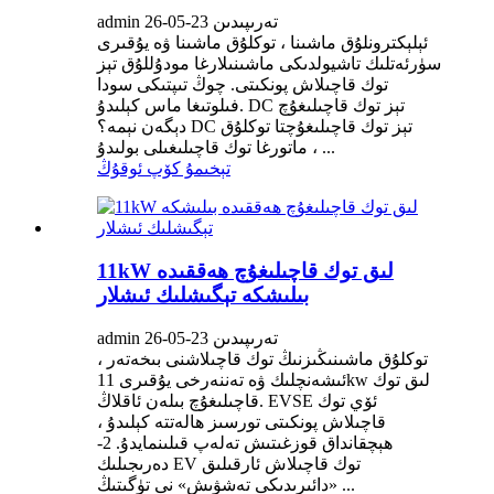
admin تەرىپىدىن 23-05-26
ئېلېكترونلۇق ماشىنا ، توكلۇق ماشىنا ۋە يۇقىرى
سۈرئەتلىك تاشيولدىكى ماشىنىلارغا مودۇللۇق تېز
توك قاچىلاش پونكىتى. چوڭ تىپتىكى سودا
فىلوتىغا ماس كېلىدۇ. DC تېز توك قاچىلىغۇچ
دېگەن نېمە؟ DC تېز توك قاچىلىغۇچتا توكلۇق
ماتورغا توك قاچىلىغىلى بولىدۇ ، ...
تېخىمۇ كۆپ ئوقۇڭ
11kW لىق توك قاچىلىغۇچ ھەققىدە
بىلىشكە تېگىشلىك ئىشلار
admin تەرىپىدىن 23-05-26
توكلۇق ماشىنىڭىزنىڭ توك قاچىلاشنى بىخەتەر ،
ئىشەنچلىك ۋە تەننەرخى يۇقىرى 11kw لىق توك
قاچىلىغۇچ بىلەن ئاقلاڭ. EVSE ئۆي توك
قاچىلاش پونكىتى تورسىز ھالەتتە كېلىدۇ ،
ھېچقانداق قوزغىتىش تەلەپ قىلىنمايدۇ. 2-
دەرىجىلىك EV توك قاچىلاش ئارقىلىق
«دائىرىدىكى تەشۋىش» نى تۈگىتىڭ ...