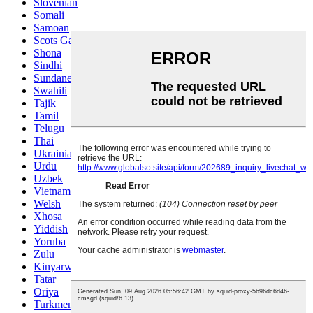
Slovenian
Somali
Samoan
Scots Gaelic
Shona
Sindhi
Sundanese
Swahili
Tajik
Tamil
Telugu
Thai
Ukrainian
Urdu
Uzbek
Vietnamese
Welsh
Xhosa
Yiddish
Yoruba
Zulu
Kinyarwanda
Tatar
Oriya
Turkmen