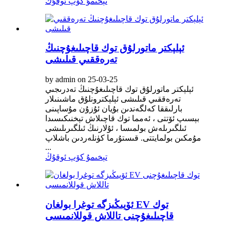
تېخىمۇ كۆپ ئوقۇڭ
ئېلېكتر ماتورلۇق توك قاچىلىغۇچنىڭ
تەرەققىي قىلىشى
by admin on 25-03-25
ئېلېكتر ماتورلۇق توك قاچىلىغۇچنىڭ تەدرىجىي
تەرەققىي قىلىشى ئېلېكترونلۇق ماشىنىلار
بارلىققا كەلگەندىن بۇيان ئۇزۇن مۇساپىنى
بېسىپ ئۆتتى ، ئەمما توك قاچىلاش تېخنىكىسىدا
ئىلگىرىلەش بولمىسا ، ئۇلارنىڭ ئىلگىرىلىشى
مۇمكىن بولمايتتى. قىستۇرما كۈنلەردىن باشلاپ
...
تېخىمۇ كۆپ ئوقۇڭ
ئۆيىڭىزگە توغرا بولغان EV توك
قاچىلىغۇچنى تاللاش قوللانمىسى