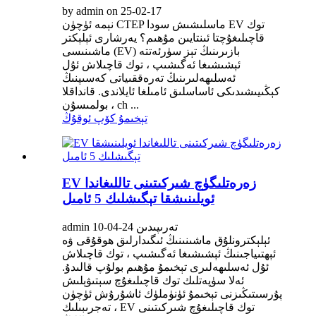
by admin on 25-02-17
نېمە ئۈچۈن CTEP ماسلىشىش سودا EV توك
قاچىلىغۇچتا ئىنتايىن مۇھىم؟ يەرشارى ئېلېكتر
ماشىنىسى (EV) بازىرىنىڭ تېز سۈرئەتتە
ئېشىشىغا ئەگىشىپ ، توك قاچىلاش ئۇل
ئەسلىھەلىرىنىڭ تەرەققىياتى كەسىپنىڭ
كېڭىيىشىدىكى ئاساسلىق ئامىلغا ئايلاندى. قانداقلا
بولمىسۇن ، ch ...
تېخىمۇ كۆپ ئوقۇڭ
EV زەرەتلىگۈچ شىركىتىنى تاللىغاندا
ئويلىنىشقا تېگىشلىك 5 ئامىل
admin تەرىپىدىن 24-04-10
ئېلېكترونلۇق ماشىنىنىڭ ئىگىدارلىق ھوقۇقى ۋە
ئېھتىياجىنىڭ ئېشىشىغا ئەگىشىپ ، توك قاچىلاش
ئۇل ئەسلىھەلىرى تېخىمۇ مۇھىم بولۇپ قالىدۇ.
ئەلا سۈپەتلىك توك قاچىلىغۇچ سېتىۋېلىش
پۇرسىتىڭىزنى تېخىمۇ ئۈنۈملۈك ئاشۇرۇش ئۈچۈن
، تەجرىبىلىك EV توك قاچىلىغۇچ شىركىتىنى