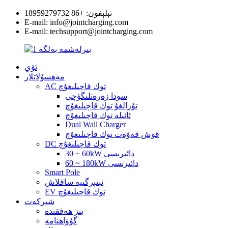
تېلېفون: +86 18959279732
E-mail: info@jointcharging.com
E-mail: techsupport@jointcharging.com
ئۆي
مەھسۇلاتلار
AC توك قاچىلىغۇچ
سودا زەرەتلىگۈچى
تۇرالغۇ توك قاچىلىغۇچ
ئائىلە توك قاچىلىغۇچ
Dual Wall Charger
قوش قەۋەت توك قاچىلىغۇچ
DC توك قاچىلىغۇچ
30 ~ 60kW دائىرىسى
60 ~ 180kW دائىرىسى
Smart Pole
ئېنېرگىيە ساقلاش
EV توك قاچىلىغۇچ
شىركەت
بىز ھەققىدە
گۇۋاھنامە