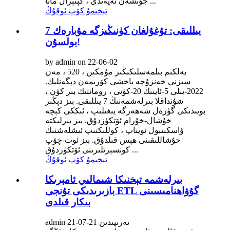
جۈنشەن ئەپەندى ، گېنېرال مانا ...
تېخىمۇ كۆپ ئوقۇڭ
7 يىللىقى: تۇغۇلغان كۈنىڭىزگە مۇبارەك
بولسۇن!
by admin on 22-06-02
بەلكىم بىلمەسلىكىڭىز مۇمكىن ، 520 ، مەن
سىزنى خەنزۇچە ياخشى كۆرىمەن دېگەنلىك.
2022-يىلى 5-ئاينىڭ 20-كۈنى ، رومانتىك بىر كۈن ،
شۇنداقلا بىرلەشمەنىڭ 7 يىللىقى. بىز دېڭىز
بويىدىكى گۈزەل شەھەرگە يىغىلىپ ، ئىككى كېچە
خۇشال-خۇرام ئۆتكۈزدۇق. بىز بىرلىكتە
ۋاسكىتبول ئويناپ ، كوللىكتىپ ئىشلەشنىڭ
خۇشاللىقىنى ھېس قىلدۇق. بىز ئوت-چۆپ
كونسېرتلىرىنى ئۆتكۈزدۇق ...
تېخىمۇ كۆپ ئوقۇڭ
بىرلەشمە تېخنىكا شىمالىي ئامېرىكا
بازىرىدىكى تۇنجى ETL گۇۋاھنامىسىنى
بىكار قىلدى
admin تەرىپىدىن 21-07-21