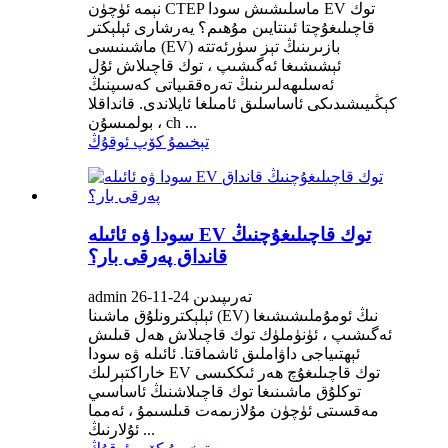
نېمە ئۈچۈن CTEP ماسلىشىش سودا EV توك
قاچىلىغۇچتا ئىنتايىن مۇھىم؟ يەرشارى ئېلېكتر
ماشىنىسى (EV) بازىرىنىڭ تېز سۈرئەتتە
ئېشىشىغا ئەگىشىپ ، توك قاچىلاش ئۇل
ئەسلىھەلىرىنىڭ تەرەققىياتى كەسىپنىڭ
كېڭىيىشىدىكى ئاساسلىق ئامىلغا ئايلاندى. قانداقلا
بولمىسۇن ، ch ...
تېخىمۇ كۆپ ئوقۇڭ
سودا ۋە ئائىلە EV توك قاچىلىغۇچنىڭ
قانداق پەرقى بار؟
admin تەرىپىدىن 24-11-26
ئېلېكترونلۇق ماشىنا (EV) نىڭ ئومۇملىشىشىغا
ئەگىشىپ ، ئۈنۈملۈك توك قاچىلاش ھەل قىلىش
ئېھتىياجى داۋاملىق ئاشماقتا. ئائىلە ۋە سودا
خاراكتېرلىك EV توك قاچىلىغۇچ ھەر ئىككىسى
توكلۇق ماشىنىغا توك قاچىلاشنىڭ ئاساسىي
مەقسىتى ئۈچۈن مۇلازىمەت قىلسىمۇ ، ئەمما
ئۇلارنىڭ ...