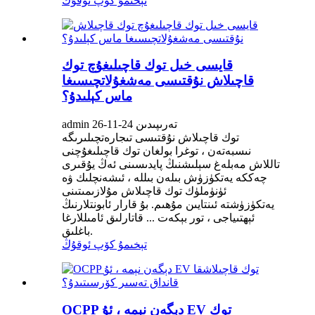
تېخىمۇ كۆپ ئوقۇڭ
قايسى خىل توك قاچىلىغۇچ توك
قاچىلاش نۇقتىسى مەشغۇلاتچىسىغا
ماس كېلىدۇ؟
admin تەرىپىدىن 24-11-26
توك قاچىلاش نۇقتىسى تىجارەتچىلىرىگە
نىسبەتەن ، توغرا بولغان توك قاچىلىغۇچنى
تاللاش مەبلەغ سېلىشنىڭ پايدىسىنى ئەڭ يۇقىرى
چەككە يەتكۈزۈش بىلەن بىللە ، ئىشەنچلىك ۋە
ئۈنۈملۈك توك قاچىلاش مۇلازىمىتىنى
يەتكۈزۈشتە ئىنتايىن مۇھىم. بۇ قارار ئابونتلارنىڭ
ئېھتىياجى ، تور بېكەت ... قاتارلىق ئامىللارغا
باغلىق.
تېخىمۇ كۆپ ئوقۇڭ
OCPP دېگەن نېمە ، ئۇ EV توك