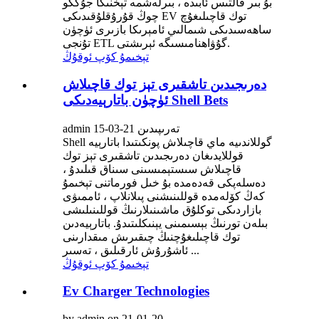
بۇ بىر قالتىس ئابىدە ، بىرلەشمە تېخنىكا جۇڭگو
چوڭ قۇرۇقلۇقىدىكى EV توك قاچىلىغۇچ
ساھەسىدىكى شىمالىي ئامېرىكا بازىرى ئۈچۈن
تۇنجى ETL گۇۋاھنامىسىگە ئېرىشتى.
تېخىمۇ كۆپ ئوقۇڭ
دەرىجىدىن تاشقىرى تېز توك قاچىلاش
ئۈچۈن باتارېيەدىكى Shell Bets
admin تەرىپىدىن 21-03-15
Shell گوللاندىيە ماي ​​قاچىلاش پونكىتىدا باتارېيە
قوللايدىغان دەرىجىدىن تاشقىرى تېز توك
قاچىلاش سىستېمىسىنى سىناق قىلىدۇ ،
دەسلەپكى قەدەمدە بۇ خىل فورماتنى تېخىمۇ
كەڭ كۆلەمدە قوللىنىشنى پىلانلاپ ، ئاممىۋى
بازاردىكى توكلۇق ماشىنىلارنىڭ قوللىنىلىشى
بىلەن تورنىڭ بېسىمىنى يېنىكلىتىدۇ. باتارېيەدىن
توك قاچىلىغۇچنىڭ چىقىرىش مىقدارىنى
ئاشۇرۇش ئارقىلىق ، تەسىر ...
تېخىمۇ كۆپ ئوقۇڭ
Ev Charger Technologies
by admin on 21-01-20