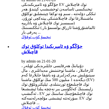
جۇڭگو ۋە ئامېرىكىدىكى EV توك قاچىلاش
تېخنىكىسى ئاساسەن ئوخشىشىپ كېتىدۇ. ھەر
ئىككى دۆلەتتە ، سىم ۋە توكقا چېتىشلىق توكلۇق
ماشىنىلارغا توك قاچىلاشتىكى يېتەكچى ئورۇن.
(سىمسىز توك قاچىلاش ۋە باتارېيە
ئالماشتۇرۇشتا ئازراق بولسىمۇ بار.) ئىككىسىنىڭ
پەرقى بار ...
تېخىمۇ كۆپ ئوقۇڭ
جۇڭگو ۋە ئامېرىكىدا توكلۇق توك
قاچىلاش
by admin on 21-01-20
دۇنيانىڭ ھەرقايسى جايلىرىدىكى ئۆيلەر ،
كارخانىلار ، ماشىنا توختىتىش مەيدانلىرى ، مال
سېتىۋېلىش مەركەزلىرى ۋە باشقا جايلارغا كەم
دېگەندە 1 مىليون 500 مىڭ توكلۇق ماشىنا (EV)
توك قاچىلىغۇچ ئورنىتىلدى. ئېلېكترونلۇق توك
زاپىسىنىڭ كەلگۈسى بىر نەچچە يىلدا ئېشىشىغا
ئەگىشىپ ، EV توك قاچىلىغۇچنىڭ سانىنىڭ تېز
سۈرئەتتە ئېشىشى مۆلچەرلەنمەكتە. EV توك
قاچىلاش ...
تېخىمۇ كۆپ ئوقۇڭ