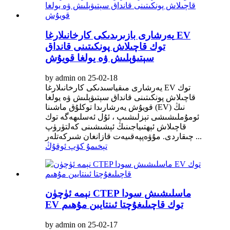
يەرشارى بازىرىدىكى كارخانىلارغا EV
توك قاچىلاش پونكىتىنى قانداق
سېتىۋېلىش ۋە يولغا قويۇش
by admin on 25-02-18
يەرشارى مىقياسىدىكى كارخانىلارغا EV توك
قاچىلاش پونكىتىنى قانداق سېتىۋېلىش ۋە يولغا
قويۇش يەرشارىدا توكلۇق ماشىنا (EV) نىڭ
ئومۇملىشىشى تېزلىشىپ ، ئۇل ئەسلىھەگە توك
قاچىلاش ئېھتىياجىنىڭ ئېشىشىنى كەلتۈرۈپ
چىقاردى. مۇۋەپپەقىيەت قازانغان شىركەتلەر ...
تېخىمۇ كۆپ ئوقۇڭ
نېمە ئۈچۈن CTEP ماسلىشىش سودا
EV توك قاچىلىغۇچتا ئىنتايىن مۇھىم
by admin on 25-02-17