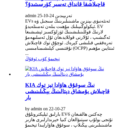
قاچىلاشقا قانداق تەسىر كۆرسىتىدۇ؟
admin تەرىپىدىن 24-10-25
EVs ئەنئەنىۋى بېنزىن ماشىنىلىرىنىڭ سىجىل ۋە
ئېكولوگىيىلىك مۇھىت بىلەن تەمىنلەيدۇ. EV
لارنىڭ قوللىنىلىشىنىڭ ئۈزلۈكسىز ئېشىشىغا
ئەگىشىپ ، ئۇلارنى قوللايدىغان ئۇل ئەسلىھەمۇ
تەرەققىي قىلىشى كېرەك. ئوچۇق توك قاچىلاش
نۇقتىسى كېلىشىمنامىسى (OCPP) ئىنتايىن مۇھىم
...
تېخىمۇ كۆپ ئوقۇڭ
KIA نىڭ سوغۇق ھاۋادا تېز توك
قاچىلاش يۇمشاق دېتالىنىڭ يېڭىلىنىشى
بار
by admin on 22-10-27
بارلىق ئېلېكترونلۇق EV6 چەكتىن ھالقىغان
تۇنجى بولۇپ سېتىۋالغان كىيا خېرىدارلىرى ھازىر
ماشىنىلىرىنى يېڭىلاپ ، سوغۇق ھاۋارايىدا تېخىمۇ