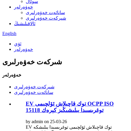
سوئال
خەۋەرلەر
سانائەت خەۋەرلىرى
شىركەت خەۋەرلىرى
ئالاقىلىشىڭ
English
ئۆي
خەۋەرلەر
شىركەت خەۋەرلىرى
خەۋەرلەر
شىركەت خەۋەرلىرى
سانائەت خەۋەرلىرى
EV توك قاچىلاش ئۆلچىمى OCPP ISO
15118 توغرىسىدا بىلىشىڭىز كېرەك
by admin on 25-03-26
EV توك قاچىلاش ئۆلچىمى توغرىسىدا بىلىشكە