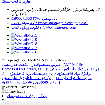
ھازىر تەلەپ قىلىڭ
ئادرېس:
98-نومۇر ، جۇڭگو شيامېن خەيكاڭ رايونى جەنۇبىي
دوڭفۇ يولى
يان تېلېفون:
+86 18959279732
techsupport@jointcharging.com
ئېلېكترونلۇق خەت:
info@jointcharging.com
ئېلېكترونلۇق خەت:
© Copyright - 2010-2024: All Rights Reserved.
AMP Mobile
-
قىزىق مەھسۇلاتلار
-
بېكەت خەرىتىسى
ئۆي ئۈچۈن توك قاچىلاش پونكىتى
,
تۇرالغۇ
,
Home Fast Ev Charger
240v توكلۇق توك قاچىلىغۇچ
,
3-
2-دەرىجىلىك توك قاچىلىغۇچ
,
,
دەرىجىلىك توك قاچىلىغۇچ
,
توكلۇق ماشىنا تام توك قاچىلىغۇچ
备案号：闽 ICP 备 2023006640 号 -1
[javascript]
[/javascript]
ئېلېكترونلۇق خەت ئەۋەتىڭ
x