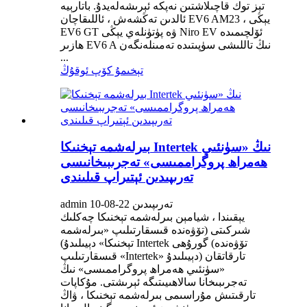
تېز توك قاچىلاشتىن نەپكە ئېرىشەلەيدۇ. باتارېيە
ئالدىن تەڭشەش ، ئاللىقاچان EV6 AM23 ، يېڭى
EV6 GT ۋە پۈتۈنلەي يېڭى Niro EV ئۆلچىمىدە
ھازىر EV6 A نىڭ تاللىشى سۈپىتىدە تەمىنلەنگەن
...
تېخىمۇ كۆپ ئوقۇڭ
بىرلەشمە تېخنىكا Intertek نىڭ «سۈنئىي
ھەمراھ پروگراممىسى» تەجرىبىخانىسى
تەرىپىدىن ئېتىراپ قىلىندى
admin تەرىپىدىن 22-08-10
يېقىندا ، شيامېن بىرلەشمە تېخنىكا چەكلىك
شىركىتى (تۆۋەندە قىسقارتىلىپ «بىرلەشمە
تېخنىكا» دېيىلىدۇ) Intertek گورۇھى (تۆۋەندە
قىسقارتىلىپ «Intertek» دېيىلىدۇ) تارقاتقان
«سۈنئىي ھەمراھ پروگراممىسى» نىڭ
تەجرىبىخانا سالاھىيىتىگە ئېرىشتى. مۇكاپات
تارقىتىش مۇراسىمى بىرلەشمە تېخنىكا ، ۋاڭ