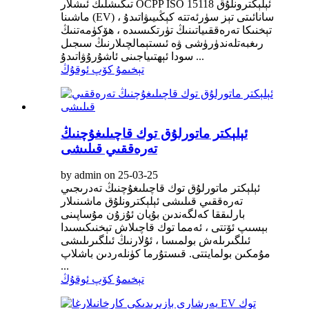
تىگىشلىك ئىشلار OCPP ISO 15118 ئېلېكترونلۇق
ماشىنا (EV) سانائىتى تېز سۈرئەتتە كېڭىيىۋاتىدۇ ،
تېخنىكا تەرەققىياتىنىڭ تۈرتكىسىدە ، ھۆكۈمەتنىڭ
رىغبەتلەندۈرۈشى ۋە ئىستېمالچىلارنىڭ سىجىل
سودا ئېھتىياجىنى ئاشۇرۇۋاتىدۇ ...
تېخىمۇ كۆپ ئوقۇڭ
ئېلېكتر ماتورلۇق توك قاچىلىغۇچنىڭ
تەرەققىي قىلىشى
by admin on 25-03-25
ئېلېكتر ماتورلۇق توك قاچىلىغۇچنىڭ تەدرىجىي
تەرەققىي قىلىشى ئېلېكترونلۇق ماشىنىلار
بارلىققا كەلگەندىن بۇيان ئۇزۇن مۇساپىنى
بېسىپ ئۆتتى ، ئەمما توك قاچىلاش تېخنىكىسىدا
ئىلگىرىلەش بولمىسا ، ئۇلارنىڭ ئىلگىرىلىشى
مۇمكىن بولمايتتى. قىستۇرما كۈنلەردىن باشلاپ
...
تېخىمۇ كۆپ ئوقۇڭ