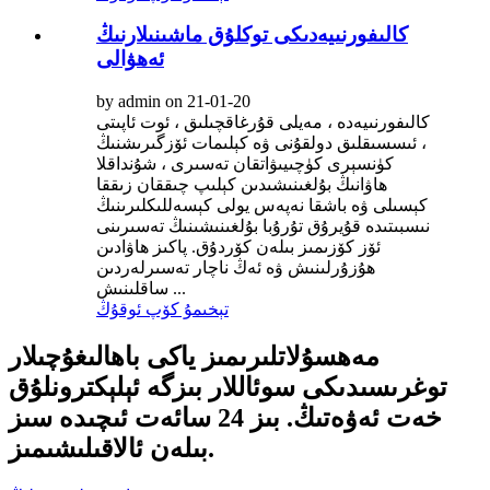
كالىفورنىيەدىكى توكلۇق ماشىنىلارنىڭ
ئەھۋالى
by admin on 21-01-20
كالىفورنىيەدە ، مەيلى قۇرغاقچىلىق ، ئوت ئاپىتى
، ئىسسىقلىق دولقۇنى ۋە كېلىمات ئۆزگىرىشنىڭ
كۈنسېرى كۈچىيىۋاتقان تەسىرى ، شۇنداقلا
ھاۋانىڭ بۇلغىنىشىدىن كېلىپ چىققان زىققا
كېسىلى ۋە باشقا نەپەس يولى كېسەللىكلىرىنىڭ
نىسبىتىدە قۇيرۇق تۇرۇبا بۇلغىنىشىنىڭ تەسىرىنى
ئۆز كۆزىمىز بىلەن كۆردۇق. پاكىز ھاۋادىن
ھۇزۇرلىنىش ۋە ئەڭ ناچار تەسىرلەردىن
ساقلىنىش ...
تېخىمۇ كۆپ ئوقۇڭ
مەھسۇلاتلىرىمىز ياكى باھالىغۇچىلار
توغرىسىدىكى سوئاللار بىزگە ئېلېكترونلۇق
خەت ئەۋەتىڭ. بىز 24 سائەت ئىچىدە سىز
بىلەن ئالاقىلىشىمىز.