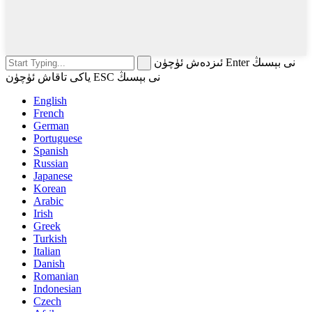
ئىزدەش ئۈچۈن Enter نى بېسىڭ
ياكى تاقاش ئۈچۈن ESC نى بېسىڭ
English
French
German
Portuguese
Spanish
Russian
Japanese
Korean
Arabic
Irish
Greek
Turkish
Italian
Danish
Romanian
Indonesian
Czech