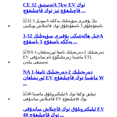
CE تەستىق 32A 7kw EV توك
قاچىلىغۇچ تېز توك قاچىلىغۇچ ...
3-خىل ھالەتتىكى يۇقىرى سۈپەتلىك 32A
يەككە باسقۇچ 3 باسقۇچ ...
NA 1-دەرىجىلىك 2-دەرىجىلىك تامغا
ئورنىتىلغان EV ماشىنا توك قاچىلىغۇچ W
...
ئېلېكترونلۇق توك قاچىلاش ساندۇقى EV
توك قاچىلىغۇچ 40 ...