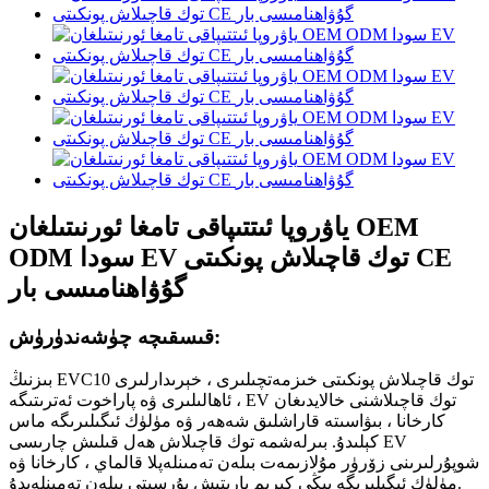
ياۋروپا ئىتتىپاقى تامغا ئورنىتىلغان OEM
ODM سودا EV توك قاچىلاش پونكىتى CE
گۇۋاھنامىسى بار
قىسقىچە چۈشەندۈرۈش:
بىزنىڭ EVC10 توك قاچىلاش پونكىتى خىزمەتچىلىرى ، خېرىدارلىرى
، ئاھالىلىرى ۋە پاراخوت ئەترىتىگە EV توك قاچىلاشنى خالايدىغان
كارخانا ، بىۋاسىتە قاراشلىق شەھەر ۋە مۈلۈك ئىگىلىرىگە ماس
كېلىدۇ. بىرلەشمە توك قاچىلاش ھەل قىلىش چارىسى EV
شوپۇرلىرىنى زۆرۈر مۇلازىمەت بىلەن تەمىنلەپلا قالماي ، كارخانا ۋە
مۈلۈك ئىگىلىرىگە يېڭى كىرىم يارىتىش پۇرسىتى بىلەن تەمىنلەيدۇ.