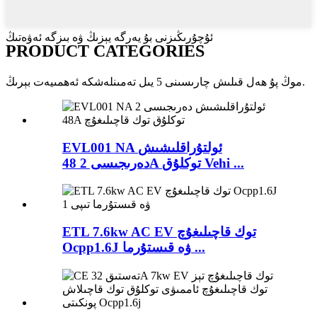
ئۇچۇرىڭىزنى بۇ يەرگە يېزىڭ ۋە بىزگە ئەۋەتىڭ
PRODUCT CATEGORIES
موڭ پۇ ھەل قىلىش چارىسىنى 5 يىل تەمىنلەشكە ئەھمىيەت بېرىڭ.
EVL001 NA ئولتۇراقلىشىش
دەرىجىسى 2 48A توكلۇق Vehi ...
ETL 7.6kw AC EV توك قاچىلىغۇچ
Ocpp1.6J ۋە قىستۇرما ...