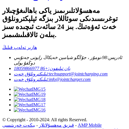
مەھسۇلاتلىرىمىز ياكى باھالىغۇچىلار
توغرىسىدىكى سوئاللار بىزگە ئېلېكترونلۇق
خەت ئەۋەتىڭ. بىز 24 سائەت ئىچىدە سىز
بىلەن ئالاقىلىشىمىز.
ھازىر تەلەپ قىلىڭ
ئادرېس:
98-نومۇر ، جۇڭگو شيامېن خەيكاڭ رايونى جەنۇبىي
دوڭفۇ يولى
يان تېلېفون:
+86 18059866977
techsupport@jointcharging.com
ئېلېكترونلۇق خەت:
info@jointcharger.com
ئېلېكترونلۇق خەت:
© Copyright - 2010-2024: All rights Reserved.
AMP Mobile
-
قىزىق مەھسۇلاتلار
-
بېكەت خەرىتىسى