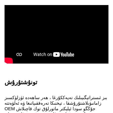
تونۇشتۇرۇش
بىز ئىستراتېگىيىلىك تەپەككۇرغا ، ھەر ساھەدە ئۈزلۈكسىز
زامانىۋىلاشتۇرۇشقا ، تېخنىكا تەرەققىياتىغا ۋە ئەلۋەتتە
OEM جۇڭگو سودا ئېلېكتر ماتورلۇق توك قاچىلاش