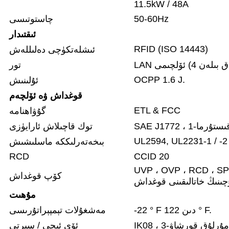
11.5kW / 48A
50-60Hz
چاستوتىسى
ئىقتىدار
RFID (ISO 14443)
ئىشلەتكۈچى دەلىللەش
تور
OCPP 1.6 J.
ئۇلىنىش
قوغداش ۋە ئۆلچەم
ETL & FCC
گۇۋاھنامە
SAE J1772 ،-قىستۇرما
توك قاچىلاش ئارايۈزى
UL2594, UL2231-1 / -2
بىخەتەرلىككە ماسلىشىش
RCD
CCID 20
UVP ، OVP  ، يەر يۈزىدىكى خاتالىقلارنى قوغداش ، OCP ، OTP ، كونترول
كۆپ قوغداش
ىنىڭ خاتالىقىنى قوغداش
مۇھىت
-22 ° F دىن 122 ° F.
مەشغۇلات تېمپېراتۇرىسى
IK08 -نومۇرلۇق قورشاۋ
ئۆي ئىچى / سىرتى