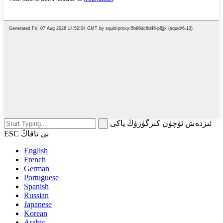
ئىزدەش ئۈچۈن كىرگۈزۈڭ ياكى
ESC نى تاقاڭ
English
French
German
Portuguese
Spanish
Russian
Japanese
Korean
Arabic