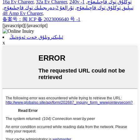
240v توكلۇق توك قاچىلىغۇچ
,
1-
,
32a Ev Charger
,
16a Ev Charger
تىپلىق توكلۇق توك قاچىلىغۇچ
,
تۇرالغۇ 2-دەرىجىلىك توك قاچىلىغۇچ
,
48 Amp Ev Charger
,
备案号：闽 ICP 备 2023006640 号 -1
[javascript]
[/javascript]
ئېلېكترونلۇق خەت ئەۋەتىڭ
x