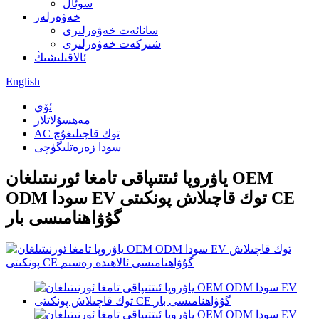
سوئال
خەۋەرلەر
سانائەت خەۋەرلىرى
شىركەت خەۋەرلىرى
ئالاقىلىشىڭ
English
ئۆي
مەھسۇلاتلار
AC توك قاچىلىغۇچ
سودا زەرەتلىگۈچى
ياۋروپا ئىتتىپاقى تامغا ئورنىتىلغان OEM
ODM سودا EV توك قاچىلاش پونكىتى CE
گۇۋاھنامىسى بار