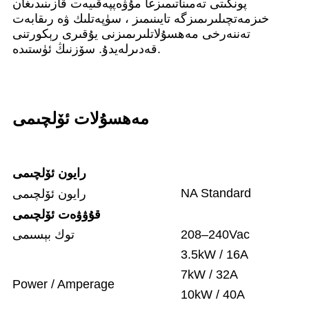
پونكىتى تەمىناتىمىزغا مۇۋەپپەقىيەت قازىنىدىغان
خىزمەتچىلىرىمىزگە تايىنىمىز ، سۈپەتلىك ۋە رىقابەت
تەننەرخى مەھسۇلاتلىرىمىزنى يۇقىرى رېكورتنى
قەدىرلەيدۇ. سۆزنىڭ ئۈستىدە.
مەھسۇلات ئۆلچىمى
رايون ئۆلچىمى
NA Standard
رايون ئۆلچىمى
قۇۋۋەت ئۆلچىمى
208–240Vac
توك بېسىمى
3.5kW / 16A
7kW / 32A
Power / Amperage
10kW / 40A