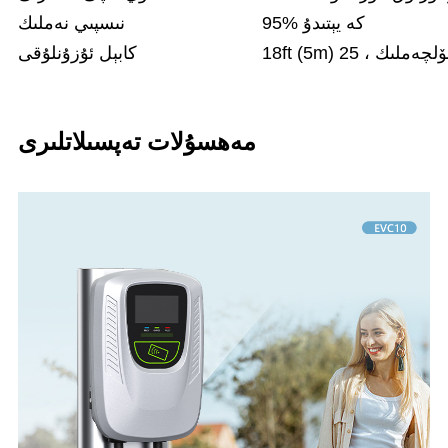
95% كە يېتىدۇ
نىسپىي نەملىك
كابېل ئۇزۇنلۇقى
مەھسۇلات تەپسىلاتلىرى