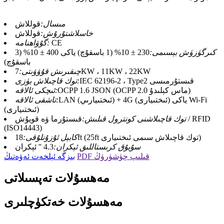
مىسال:
قوللاش
خاسلاشتۇرۇش:
قوللاش
CE
گۇۋاھنامە:
كىرگۈزۈش بېسىمى:
230 ± 10% (1 باسقۇچ) ياكى 400 ± 10% (3
باسقۇچ)
7KW ، 11KW ، 22KW
چىقىرىش قۇۋۋىتى:
IEC 62196-2 ، Type2 قىستۇرمىسى
توك قاچىلاش يۈزى:
OCPP 1.6 JSON (OCPP 2.0 ماس كېلىدۇ)
ئىچكى ئالاقە:
LAN (ئىختىيارىي) + 4G (ئىختىيارى) ياكى Wi-Fi
تاشقى ئالاقە:
(ئىختىيارى)
توك قاچىلاشنى كونترول قىلىش:
قىستۇرما ۋە قويۇش / RFID
(ISO14443)
18ft (25ft توك قاچىلاش سىمى ئىختىيارى)
كابېل ئۇزۇنلۇقى:
سۇيۇق كرىستاللىق ئېكران:
4.3 '' ئېكران
PDF قىلىپ چۈشۈرۈڭ
بىزگە ئېلخەت ئەۋەتىڭ
مەھسۇلات تەپسىلاتى
مەھسۇلات خەتكۈچلىرى