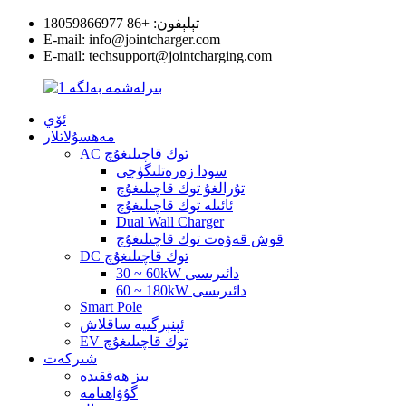
تېلېفون: +86 18059866977
E-mail: info@jointcharger.com
E-mail: techsupport@jointcharging.com
ئۆي
مەھسۇلاتلار
AC توك قاچىلىغۇچ
سودا زەرەتلىگۈچى
تۇرالغۇ توك قاچىلىغۇچ
ئائىلە توك قاچىلىغۇچ
Dual Wall Charger
قوش قەۋەت توك قاچىلىغۇچ
DC توك قاچىلىغۇچ
30 ~ 60kW دائىرىسى
60 ~ 180kW دائىرىسى
Smart Pole
ئېنېرگىيە ساقلاش
EV توك قاچىلىغۇچ
شىركەت
بىز ھەققىدە
گۇۋاھنامە