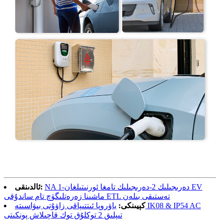
NA 1-دەرىجىلىك 2-دەرىجىلىك تامغا ئورنىتىلغان EV
ئالدىنقى:
ماشىنا زەرەتلىگۈچ تام ساندۇقى ETL تەستىقى بىلەن
كېيىنكى:
ياۋروپا ئىتتىپاقى زاۋۇتى بىۋاسىتە IK08 & IP54 AC
تىپلىق 2 توكلۇق توك قاچىلاش پونكىتى